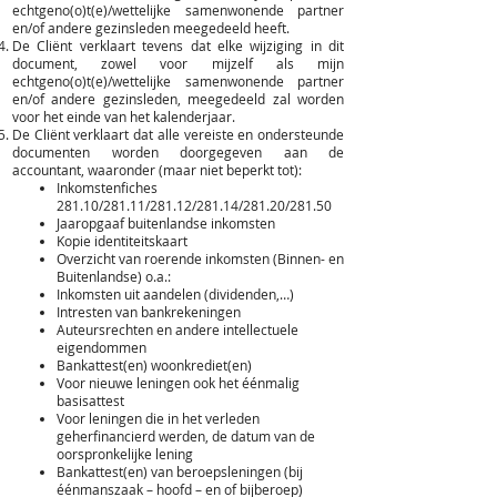
echtgeno(o)t(e)/wettelijke samenwonende partner
en/of andere gezinsleden meegedeeld heeft.
De Cliënt verklaart tevens dat elke wijziging in dit
document, zowel voor mijzelf als mijn
echtgeno(o)t(e)/wettelijke samenwonende partner
en/of andere gezinsleden, meegedeeld zal worden
voor het einde van het kalenderjaar.
De Cliënt verklaart dat alle vereiste en ondersteunde
documenten worden doorgegeven aan de
accountant, waaronder (maar niet beperkt tot):
Inkomstenfiches
281.10/281.11/281.12/281.14/281.20/281.50
Jaaropgaaf buitenlandse inkomsten
Kopie identiteitskaart
Overzicht van roerende inkomsten (Binnen- en
Buitenlandse) o.a.:
Inkomsten uit aandelen (dividenden,…)
Intresten van bankrekeningen
Auteursrechten en andere intellectuele
eigendommen
Bankattest(en) woonkrediet(en)
Voor nieuwe leningen ook het éénmalig
basisattest
Voor leningen die in het verleden
geherfinancierd werden, de datum van de
oorspronkelijke lening
Bankattest(en) van beroepsleningen (bij
éénmanszaak – hoofd – en of bijberoep)