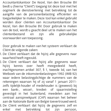
Accountantskantoor De Kezel, Van den Broucke BV
biedt u (hierna “Cliënt”) toegang tot deze tool met het
oogmerk de dienstverlening met betrekking tot de
aangifte van de personenbelasting efficiënter en
toegankelijker te maken. Deze tool kan enkel gebruikt
worden door cliënten van Accountantskantoor De
Kezel, Van den Broucke BV. Door gebruik te maken
van de tool, wordt u geacht deel uit te maken van het
cliëntenbestand en zijn alle gebruikelijke
voorwaarden van toepassing.
Door gebruik te maken van het systeem verklaart de
Cliënt de volgende zaken:
De Cliënt verklaart dat de hij/zij alle gegevens naar
waarheid heeft ingevuld.
De Cliënt verklaart dat hij/zij alle gegevens waar
hij/zij kennis over heeft meegedeeld heeft,
inachtgenomen artikel 307, § 1, tweede lid, van het
Wetboek van de inkomstenbelastingen 1992 (WIB 92)
waar iedere belastingplichtige de nummers van de
rekeningen waarvan hij of zij vanaf 1 januari 2011-
zelfs tijdelijk-houder of medehouder is (geweest) bij
een bank-, wissel-, krediet- of spaarinstelling
gevestigd in het buitenland, meedelen aan het
centraal aanspreekpunt (CAP) waarvan het beheer
aan de Nationale Bank van België toevertrouwd werd.
De Cliënt verklaart dat hij/zij de gegevens zelf en
enkel met betrekking tot zijn persoon,