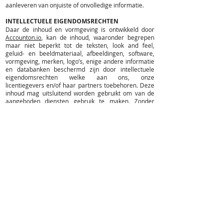
aanleveren van onjuiste of onvolledige informatie.
INTELLECTUELE EIGENDOMSRECHTEN
Daar de inhoud en vormgeving is ontwikkeld door
Accounton.io
, kan de inhoud, waaronder begrepen
maar niet beperkt tot de teksten, look and feel,
geluid- en beeldmateriaal, afbeeldingen, software,
vormgeving, merken, logo’s, enige andere informatie
en databanken beschermd zijn door intellectuele
eigendomsrechten welke aan ons, onze
licentiegevers en/of haar partners toebehoren. Deze
inhoud mag uitsluitend worden gebruikt om van de
aangeboden diensten gebruik te maken. Zonder
uitdrukkelijke voorafgaande schriftelijke toestemming
van ons en onze licentiegever mag u de inhoud niet
voor andere doeleinden aanwenden, waaronder
begrepen, maar niet beperkt tot het verveelvoudigen
en/of openbaar maken daarvan dan wel het
verstrekken daarvan aan derden, al dan niet voor
commerciële doeleinden.
De virtuele assistent kan hyperlinks, foto’s, video’s, of
andere verwijzingen naar (niet-) commerciële inhoud
bevatten. Wij dragen geen verantwoordelijkheid voor
de inhoud van informatie van derden.